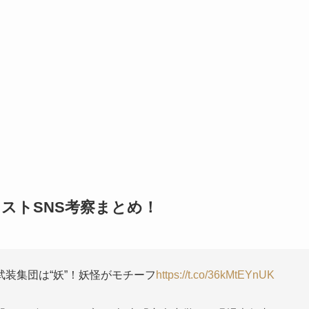
ストSNS考察まとめ！
装集団は“妖”！妖怪がモチーフ
https://t.co/36kMtEYnUK