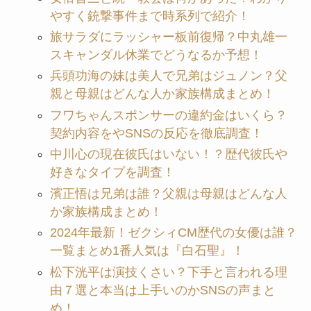
やすく銃撃事件まで時系列で紹介！
旅サラダにラッシャー板前復帰？中丸雄一
スキャンダル休業でどうなるか予想！
兵頭功海の妹は美人で兄弟はジュノン？父
親と母親はどんな人か家族構成まとめ！
フワちゃんスポンサーの違約金はいくら？
契約内容をやSNSの反応を徹底調査！
中川心の現在彼氏はいない！？歴代彼氏や
好きなタイプを調査！
濱正悟は兄弟は誰？父親は母親はどんな人
か家族構成まとめ！
2024年最新！ゼクシィCM歴代の女優は誰？
一覧まとめ1番人気は『白石聖』！
松下洸平は演技くさい？下手と言われる理
由７選と本当は上手いのかSNSの声まと
め！