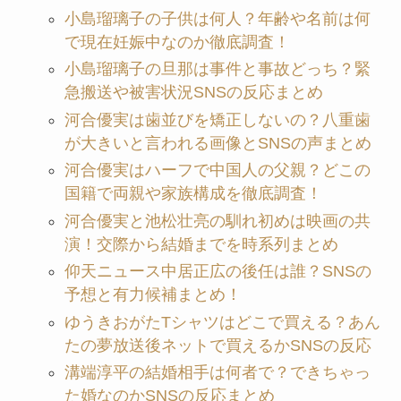
小島瑠璃子の子供は何人？年齢や名前は何
で現在妊娠中なのか徹底調査！
小島瑠璃子の旦那は事件と事故どっち？緊
急搬送や被害状況SNSの反応まとめ
河合優実は歯並びを矯正しないの？八重歯
が大きいと言われる画像とSNSの声まとめ
河合優実はハーフで中国人の父親？どこの
国籍で両親や家族構成を徹底調査！
河合優実と池松壮亮の馴れ初めは映画の共
演！交際から結婚までを時系列まとめ
仰天ニュース中居正広の後任は誰？SNSの
予想と有力候補まとめ！
ゆうきおがたTシャツはどこで買える？あん
たの夢放送後ネットで買えるかSNSの反応
溝端淳平の結婚相手は何者で？できちゃっ
た婚なのかSNSの反応まとめ