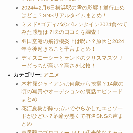
2024年2月6日横浜駅の雪の影響！通行止め
はどこ？SNSリアルタイムまとめ！
ミスド×ゴディバのバレンタイン2024食べて
みた感想は？味の口コミを調査！
羽田空港の飛行機炎上は呪い？原因と2024
年今後起きること予言まとめ！
ディズニーシーとランドのクリスマスツリ
ーどっちが高い？高さを比較！
カテゴリー:
アニメ
木村昴ジャイアンは何歳から抜擢？14歳の
頃の写真やオーデションの裏話エピソード
まとめ
花江夏樹が酔っ払いでやらかしたエピソー
ドがひどい？酒癖が悪くて有名SNSの声ま
とめ
草尾毅のプロフィールは？代表的なキャラ