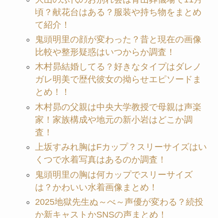
頃？献花台はある？服装や持ち物をまとめ
て紹介！
鬼頭明里の顔が変わった？昔と現在の画像
比較や整形疑惑はいつからか調査！
木村昴結婚してる？好きなタイプはダレノ
ガレ明美で歴代彼女の拗らせエピソードま
とめ！！
木村昴の父親は中央大学教授で母親は声楽
家！家族構成や地元の新小岩はどこか調
査！
上坂すみれ胸はFカップ？スリーサイズはい
くつで水着写真はあるのか調査！
鬼頭明里の胸は何カップでスリーサイズ
は？かわいい水着画像まとめ！
2025地獄先生ぬ～べ～声優が変わる？続投
か新キャストかSNSの声まとめ！