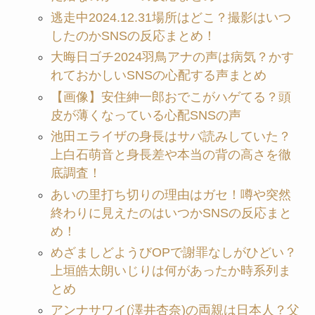
逃走中2024.12.31場所はどこ？撮影はいつ
したのかSNSの反応まとめ！
大晦日ゴチ2024羽鳥アナの声は病気？かす
れておかしいSNSの心配する声まとめ
【画像】安住紳一郎おでこがハゲてる？頭
皮が薄くなっている心配SNSの声
池田エライザの身長はサバ読みしていた？
上白石萌音と身長差や本当の背の高さを徹
底調査！
あいの里打ち切りの理由はガセ！噂や突然
終わりに見えたのはいつかSNSの反応まと
め！
めざましどようびOPで謝罪なしがひどい？
上垣皓太朗いじりは何があったか時系列ま
とめ
アンナサワイ(澤井杏奈)の両親は日本人？父