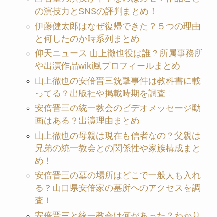
の演技力とSNSの評判まとめ！
伊藤健太郎はなぜ復帰できた？５つの理由
と何したのか時系列まとめ
仰天ニュース 山上徹也役は誰？所属事務所
や出演作品wiki風プロフィールまとめ
山上徹也の安倍晋三銃撃事件は教科書に載
ってる？出版社や掲載時期を調査！
安倍晋三の統一教会のビデオメッセージ動
画はある？出演理由まとめ
山上徹也の母親は現在も信者なの？父親は
兄弟の統一教会との関係性や家族構成まと
め！
安倍晋三の墓の場所はどこで一般人も入れ
る？山口県安倍家の墓所へのアクセスを調
査！
安倍晋三と統一教会は何があった？わかり