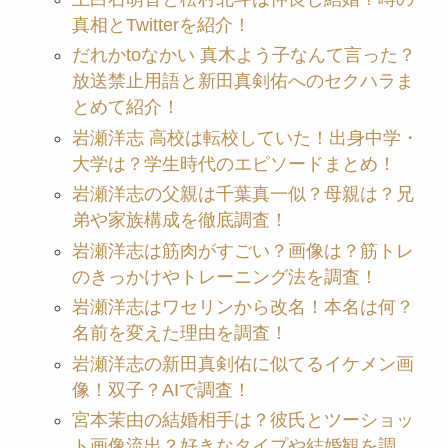
真相とTwitterを紹介！
だれかtoなかい 真木よう子なんて言った？
放送禁止用語と新田真剣佑へのセクハラま
とめて紹介！
岩瀬洋志 高校は転校していた！出身中学・
大学は？学生時代のエピソードまとめ！
岩瀬洋志の父親は千葉真一似？母親は？兄
弟や家族構成を徹底調査！
岩瀬洋志は筋肉がすごい？画像は？筋トレ
のきっかけやトレーニング法を調査！
岩瀬洋志はワセリンから改名！本名は何？
名前を変えた理由を調査！
岩瀬洋志の新田真剣佑に似てるイケメン画
像！双子？AIで調査！
宮本茉由の結婚相手は？彼氏とツーショッ
ト画像流出？好きなタイプや結婚観を調