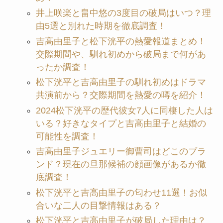
井上咲楽と畠中悠の3度目の破局はいつ？理
由5選と別れた時期を徹底調査！
吉高由里子と松下洸平の熱愛報道まとめ！
交際期間や、馴れ初めから破局まで何があ
ったか調査！
松下洸平と吉高由里子の馴れ初めはドラマ
共演前から？交際期間を熱愛の噂を紹介！
2024松下洸平の歴代彼女7人に同棲した人は
いる？好きなタイプと吉高由里子と結婚の
可能性を調査！
吉高由里子ジュエリー御曹司はどこのブラ
ンド？現在の旦那候補の顔画像があるか徹
底調査！
松下洸平と吉高由里子の匂わせ11選！お似
合いな二人の目撃情報はある？
松下洸平と吉高由里子が破局した理由は？