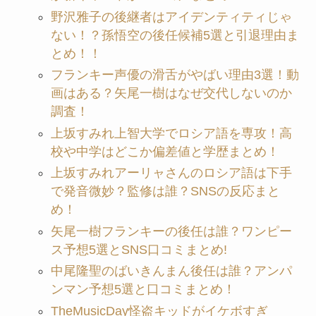
野沢雅子の後継者はアイデンティティじゃ
ない！？孫悟空の後任候補5選と引退理由ま
とめ！！
フランキー声優の滑舌がやばい理由3選！動
画はある？矢尾一樹はなぜ交代しないのか
調査！
上坂すみれ上智大学でロシア語を専攻！高
校や中学はどこか偏差値と学歴まとめ！
上坂すみれアーリャさんのロシア語は下手
で発音微妙？監修は誰？SNSの反応まと
め！
矢尾一樹フランキーの後任は誰？ワンピー
ス予想5選とSNS口コミまとめ!
中尾隆聖のばいきんまん後任は誰？アンパ
ンマン予想5選と口コミまとめ！
TheMusicDay怪盗キッドがイケボすぎ