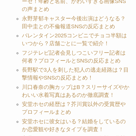
ーゼ！年齢と名前、かわいすぎる画像SNS
の声まとめ
永野芽郁キャスター今後出演はどうなる？
田中圭との不倫報道SNSの反応まとめ
バレンタイン2025コンビニでチョコ半額は
いつから？店舗ごとに一覧で紹介！
フジテレビ記者会見しつこいフリー記者は
何者？プロフィールとSNSの反応まとめ
長野駅で3人を刺した犯人の逃走経路は？目
撃情報やSNSの反応まとめ！
川口春奈の胸カップはB？スリーサイズやか
わいい水着写真はあるのか徹底調査！
安堂ホセの経歴は？芥川賞以外の受賞歴や
プロフィールまとめ
安堂ホセに彼女はいる？結婚をしているの
か恋愛観や好きなタイプを調査！