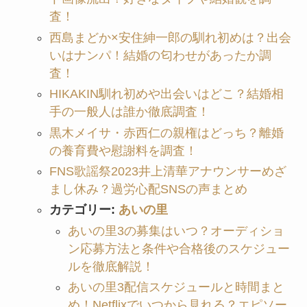
査！
西島まどか×安住紳一郎の馴れ初めは？出会
いはナンパ！結婚の匂わせがあったか調
査！
HIKAKIN馴れ初めや出会いはどこ？結婚相
手の一般人は誰か徹底調査！
黒木メイサ・赤西仁の親権はどっち？離婚
の養育費や慰謝料を調査！
FNS歌謡祭2023井上清華アナウンサーめざ
まし休み？過労心配SNSの声まとめ
カテゴリー:
あいの里
あいの里3の募集はいつ？オーディショ
ン応募方法と条件や合格後のスケジュー
ルを徹底解説！
あいの里3配信スケジュールと時間まと
め！Netflixでいつから見れる？エピソー