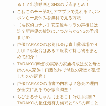
る！？出演動画とSNSの反応まとめ！
こねこのチー第3期アマプラで見れる？ポン
ポンらー夏休みを無料で見る方法！
【名探偵コナン】安室透キャラの声後任は
誰？新声優の放送はいつからかSNSの予想
まとめ！
声優TARAKOのお別れ会は青山葬儀場で４
月頃？献花台はある？服装や持ち物をまと
めて紹介！
TARAKO(声優)の実家の家族構成は父と母と
姉の4人家族！両親他界で母親の死因が遺伝
したのか調査！
声優TARAKOの遺書の内容は？急死の理由
が全文にあるのか徹底調査！
ちびまる子ちゃん【まるこ】2代目は誰？
TARAKOの後任最有力候補とSNSの声まと