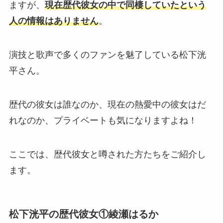
ますが、
現在歴代彼女の中で同棲していたという
人の情報はありません
。
演技と歌声で多くのファンを魅了している松下洸
平さん。
歴代の彼女は誰なのか、現在の熱愛中の彼女はだ
れなのか、プライベートも気になりますよね！
ここでは、歴代彼女と噂された方たちをご紹介し
ます。
松下洸平の歴代彼女①綾瀬はるか