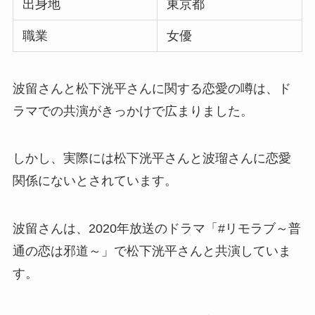
出身地
東京都
職業
女優
波留さんと松下洸平さんに関する恋愛の噂は、ド
ラマでの共演がきっかけで広まりました。
しかし、実際には松下洸平さんと波瑠さんに恋愛
関係にないとされています。
波留さんは、2020年放送のドラマ「#リモラブ～普
通の恋は邪道～」で松下洸平さんと共演していま
す。