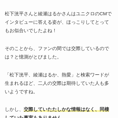
松下洸平さんと綾瀬はるかさんはユニクロのCMで
インタビューに答える姿が、ほっこりしてとって
もお似合いでしたよね！
そのことから、ファンの間では交際しているので
は？と憶測がとびました。
「松下洸平、綾瀬はるか、熱愛」と検索ワードが
生まれるほど、二人の交際は期待していた人も多
いようですね。
しかし、
交際していたたしかな情報はなく、同棲
していた事実もありません
。