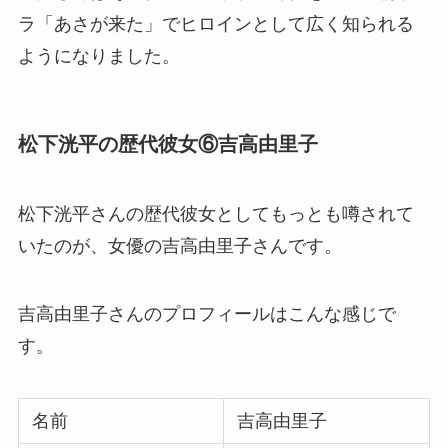
ラ「あさが来た」でヒロインとして広く知られる
ようになりました。
松下洸平の歴代彼女⑥吉高由里子
松下洸平さんの歴代彼女としてもっとも噂されて
いたのが、女優の吉高由里子さんです。
吉高由里子さんのプロフィールはこんな感じで
す。
名前
吉高由里子