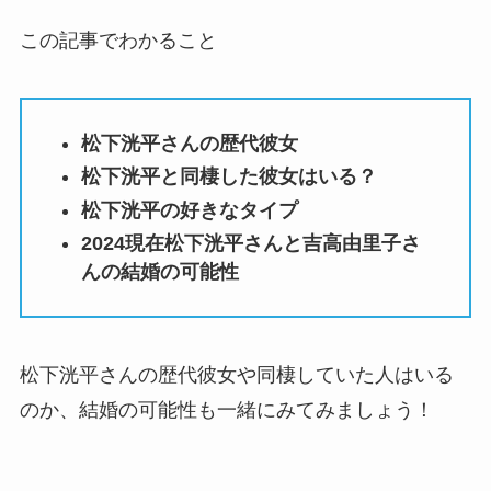
この記事でわかること
松下洸平さんの歴代彼女
松下洸平と同棲した彼女はいる？
松下洸平の好きなタイプ
2024現在松下洸平さんと吉高由里子さ
んの結婚の可能性
松下洸平さんの歴代彼女や同棲していた人はいる
のか、結婚の可能性も一緒にみてみましょう！