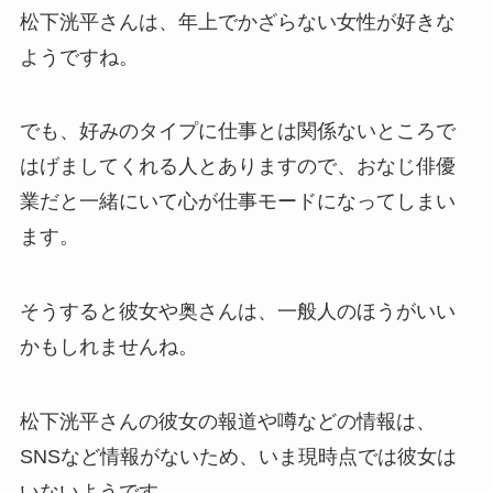
松下洸平さんは、年上でかざらない女性が好きな
ようですね。
でも、好みのタイプに仕事とは関係ないところで
はげましてくれる人とありますので、おなじ俳優
業だと一緒にいて心が仕事モードになってしまい
ます。
そうすると彼女や奥さんは、一般人のほうがいい
かもしれませんね。
松下洸平さんの彼女の報道や噂などの情報は、
SNSなど情報がないため、いま現時点では彼女は
いないようです。