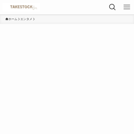
ホーム
エンタメ