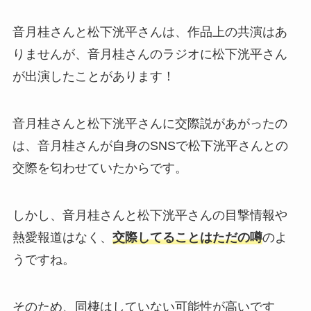
音月桂さんと松下洸平さんは、作品上の共演はあ
りませんが、音月桂さんのラジオに松下洸平さん
が出演したことがあります！
音月桂さんと松下洸平さんに交際説があがったの
は、音月桂さんが自身のSNSで松下洸平さんとの
交際を匂わせていたからです。
しかし、音月桂さんと松下洸平さんの目撃情報や
熱愛報道はなく、
交際してることはただの噂
のよ
うですね。
そのため、同棲はしていない可能性が高いです