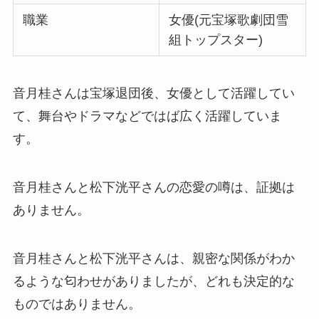
職業
女優(元宝塚歌劇団雪
組トップスター)
音月桂さんは宝塚退団後、女優として活躍してい
て、舞台やドラマなどではば広く活躍していま
す。
音月桂さんと松下洸平さんの恋愛の噂は、証拠は
ありません。
音月桂さんと松下洸平さんは、親密な関係がわか
るような匂わせがありましたが、どれも決定的な
ものではありません。