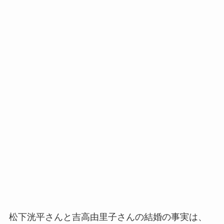
松下洸平さんと吉高由里子さんの結婚の事実は、