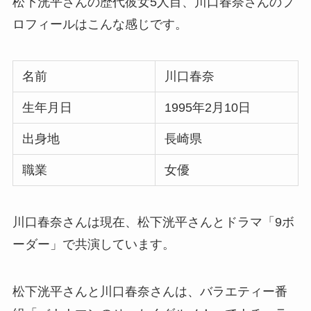
松下洸平さんの歴代彼女5人目、川口春奈さんのプ
ロフィールはこんな感じです。
名前
川口春奈
生年月日
1995年2月10日
出身地
長崎県
職業
女優
川口春奈さんは現在、松下洸平さんとドラマ「9ボ
ーダー」で共演しています。
松下洸平さんと川口春奈さんは、バラエティー番