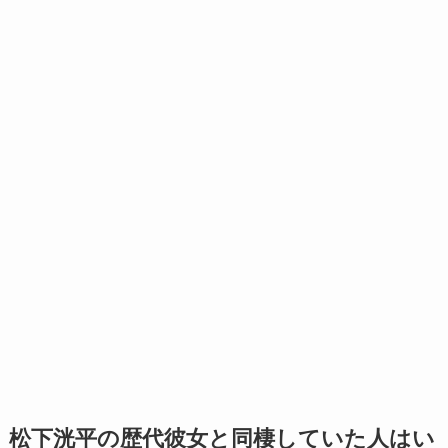
松下洸平の歴代彼女と同棲していた人はい