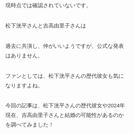
現時点では確認されていないです。
松下洸平さんと吉高由里子さんは
過去に共演し、仲がいいようですが、公式な発表
はありません。
ファンとしては、松下洸平さんの歴代彼女も気に
なりますよね。
今回の記事は、松下洸平さんの歴代彼女や2024年
現在、吉高由里子さんと結婚の可能性があるのか
を調べてみました！