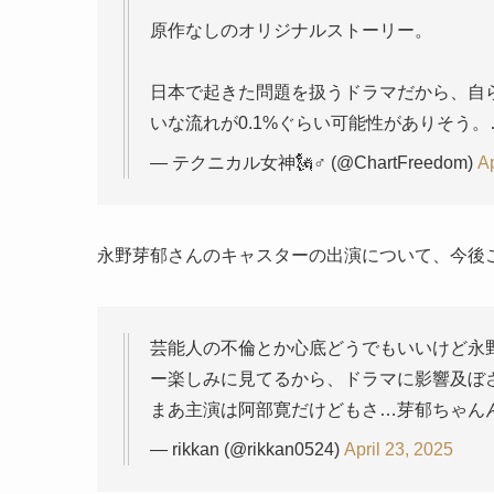
原作なしのオリジナルストーリー。
日本で起きた問題を扱うドラマだから、自
いな流れが0.1%ぐらい可能性がありそう
— テクニカル女神🗽♂ (@ChartFreedom)
Ap
永野芽郁さんのキャスターの出演について、今後
芸能人の不倫とか心底どうでもいいけど永
ー楽しみに見てるから、ドラマに影響及ぼさ
まあ主演は阿部寛だけどもさ…芽郁ちゃん
— rikkan (@rikkan0524)
April 23, 2025