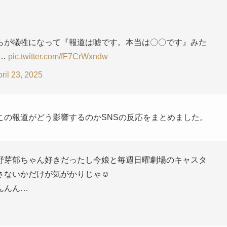
らが犠牲になって『報道は嘘です。本当は〇〇です』みた
。…
pic.twitter.com/fF7CrWxndw
ril 23, 2025
この報道がどう影響するのかSNSの反応をまとめました。
野芽郁ちゃん好きだったし今娘と毎週日曜劇場のキャスタ
ないかだけが気がかりじゃ☺️
んんん…