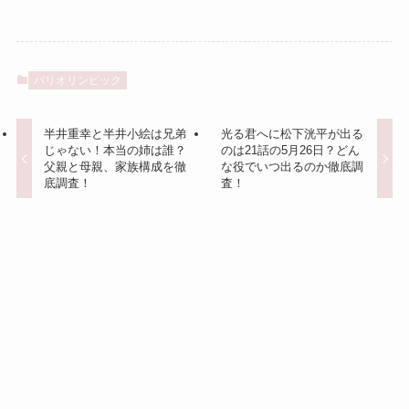
パリオリンピック
半井重幸と半井小絵は兄弟
光る君へに松下洸平が出る
じゃない！本当の姉は誰？
のは21話の5月26日？どん
父親と母親、家族構成を徹
な役でいつ出るのか徹底調
底調査！
査！